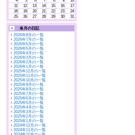
4
5
6
7
8
9
10
11
12
13
14
15
16
17
18
19
20
21
22
23
24
25
26
27
28
29
30
31
各月の日記
2026年8月の一覧
2026年7月の一覧
2026年6月の一覧
2026年5月の一覧
2026年4月の一覧
2026年3月の一覧
2026年2月の一覧
2026年1月の一覧
2025年12月の一覧
2025年11月の一覧
2025年10月の一覧
2025年9月の一覧
2025年8月の一覧
2025年7月の一覧
2025年6月の一覧
2025年5月の一覧
2025年4月の一覧
2025年3月の一覧
2025年2月の一覧
2025年1月の一覧
2024年12月の一覧
2024年11月の一覧
2024年10月の一覧