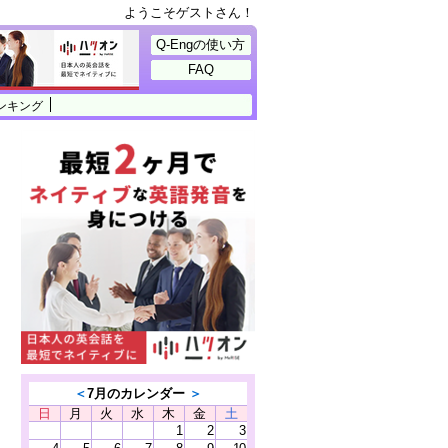
ようこそゲストさん！
Q-Engの使い方
FAQ
ンキング
＜
7月のカレンダー
＞
日
月
火
水
木
金
土
1
2
3