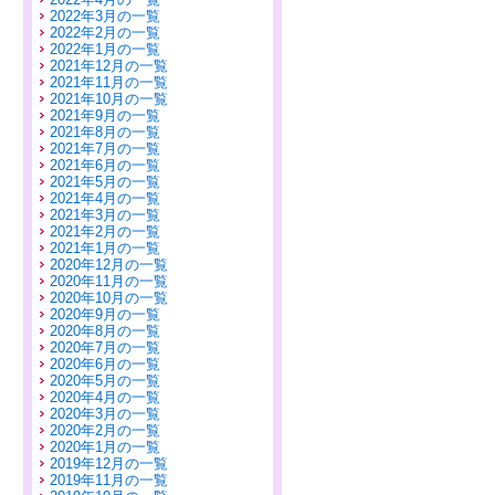
2022年3月の一覧
2022年2月の一覧
2022年1月の一覧
2021年12月の一覧
2021年11月の一覧
2021年10月の一覧
2021年9月の一覧
2021年8月の一覧
2021年7月の一覧
2021年6月の一覧
2021年5月の一覧
2021年4月の一覧
2021年3月の一覧
2021年2月の一覧
2021年1月の一覧
2020年12月の一覧
2020年11月の一覧
2020年10月の一覧
2020年9月の一覧
2020年8月の一覧
2020年7月の一覧
2020年6月の一覧
2020年5月の一覧
2020年4月の一覧
2020年3月の一覧
2020年2月の一覧
2020年1月の一覧
2019年12月の一覧
2019年11月の一覧