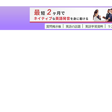
質問掲示板
英語の話題
英語学習資料
ラ