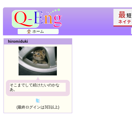
ホーム
hiromiduki
そこまでして続けたいのかな
あ。
(最終ログインは3日以上)