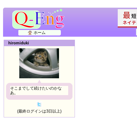
ホーム
hiromiduki
そこまでして続けたいのかな
あ。
(最終ログインは3日以上)