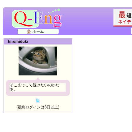
ホーム
hiromiduki
そこまでして続けたいのかな
あ。
(最終ログインは3日以上)