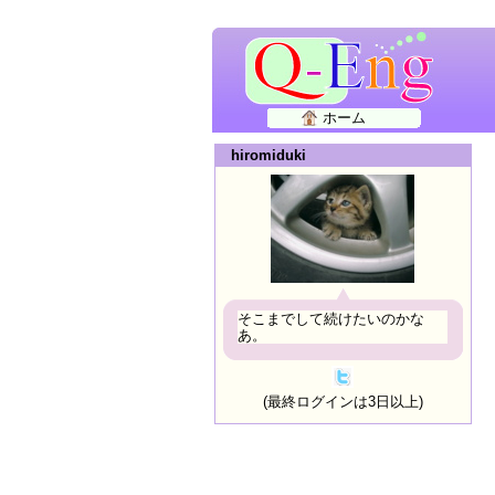
ホーム
hiromiduki
そこまでして続けたいのかな
あ。
(最終ログインは3日以上)