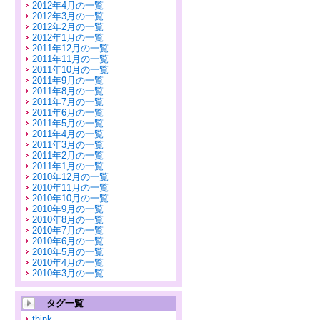
2012年4月の一覧
2012年3月の一覧
2012年2月の一覧
2012年1月の一覧
2011年12月の一覧
2011年11月の一覧
2011年10月の一覧
2011年9月の一覧
2011年8月の一覧
2011年7月の一覧
2011年6月の一覧
2011年5月の一覧
2011年4月の一覧
2011年3月の一覧
2011年2月の一覧
2011年1月の一覧
2010年12月の一覧
2010年11月の一覧
2010年10月の一覧
2010年9月の一覧
2010年8月の一覧
2010年7月の一覧
2010年6月の一覧
2010年5月の一覧
2010年4月の一覧
2010年3月の一覧
タグ一覧
think