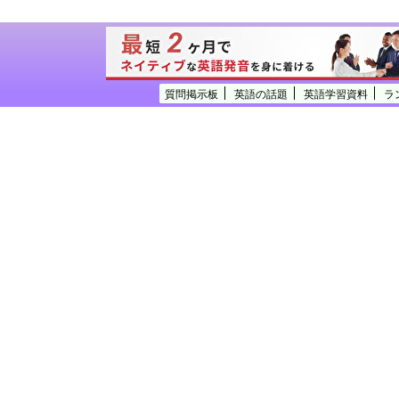
質問掲示板
英語の話題
英語学習資料
ラ