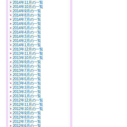
2014年11月の一覧
2014年10月の一覧
2014年9月の一覧
2014年8月の一覧
2014年7月の一覧
2014年6月の一覧
2014年5月の一覧
2014年4月の一覧
2014年3月の一覧
2014年2月の一覧
2014年1月の一覧
2013年12月の一覧
2013年11月の一覧
2013年10月の一覧
2013年9月の一覧
2013年8月の一覧
2013年7月の一覧
2013年6月の一覧
2013年5月の一覧
2013年4月の一覧
2013年3月の一覧
2013年2月の一覧
2013年1月の一覧
2012年12月の一覧
2012年11月の一覧
2012年10月の一覧
2012年9月の一覧
2012年8月の一覧
2012年7月の一覧
2012年6月の一覧