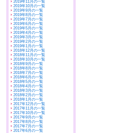
2019年11月の一覧
2019年10月の一覧
2019年9月の一覧
2019年8月の一覧
2019年7月の一覧
2019年6月の一覧
2019年5月の一覧
2019年4月の一覧
2019年3月の一覧
2019年2月の一覧
2019年1月の一覧
2018年12月の一覧
2018年11月の一覧
2018年10月の一覧
2018年9月の一覧
2018年8月の一覧
2018年7月の一覧
2018年6月の一覧
2018年5月の一覧
2018年4月の一覧
2018年3月の一覧
2018年2月の一覧
2018年1月の一覧
2017年12月の一覧
2017年11月の一覧
2017年10月の一覧
2017年9月の一覧
2017年8月の一覧
2017年7月の一覧
2017年6月の一覧