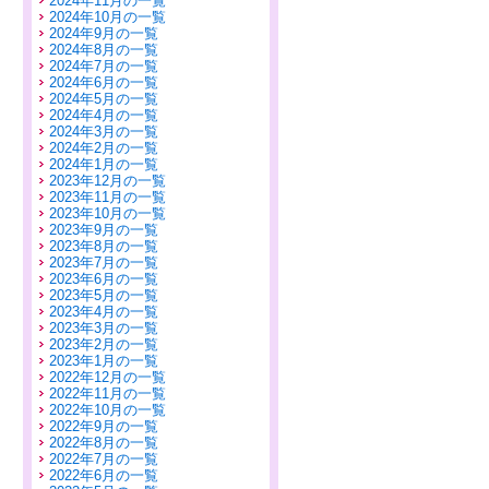
2024年11月の一覧
2024年10月の一覧
2024年9月の一覧
2024年8月の一覧
2024年7月の一覧
2024年6月の一覧
2024年5月の一覧
2024年4月の一覧
2024年3月の一覧
2024年2月の一覧
2024年1月の一覧
2023年12月の一覧
2023年11月の一覧
2023年10月の一覧
2023年9月の一覧
2023年8月の一覧
2023年7月の一覧
2023年6月の一覧
2023年5月の一覧
2023年4月の一覧
2023年3月の一覧
2023年2月の一覧
2023年1月の一覧
2022年12月の一覧
2022年11月の一覧
2022年10月の一覧
2022年9月の一覧
2022年8月の一覧
2022年7月の一覧
2022年6月の一覧