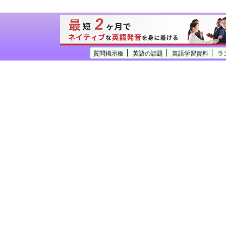
質問掲示板
英語の話題
英語学習資料
ラ