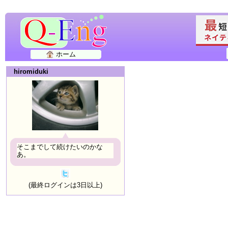
ホーム
hiromiduki
そこまでして続けたいのかな
あ。
(最終ログインは3日以上)