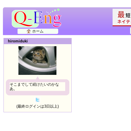
ホーム
hiromiduki
そこまでして続けたいのかな
あ。
(最終ログインは3日以上)