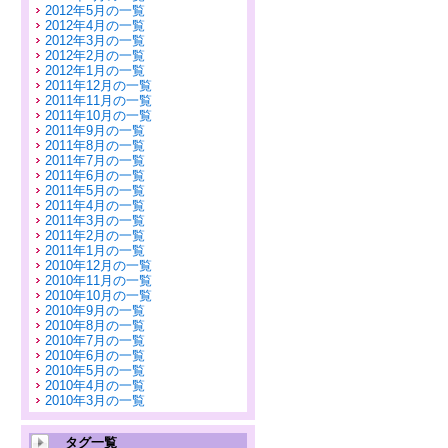
2012年5月の一覧
2012年4月の一覧
2012年3月の一覧
2012年2月の一覧
2012年1月の一覧
2011年12月の一覧
2011年11月の一覧
2011年10月の一覧
2011年9月の一覧
2011年8月の一覧
2011年7月の一覧
2011年6月の一覧
2011年5月の一覧
2011年4月の一覧
2011年3月の一覧
2011年2月の一覧
2011年1月の一覧
2010年12月の一覧
2010年11月の一覧
2010年10月の一覧
2010年9月の一覧
2010年8月の一覧
2010年7月の一覧
2010年6月の一覧
2010年5月の一覧
2010年4月の一覧
2010年3月の一覧
タグ一覧