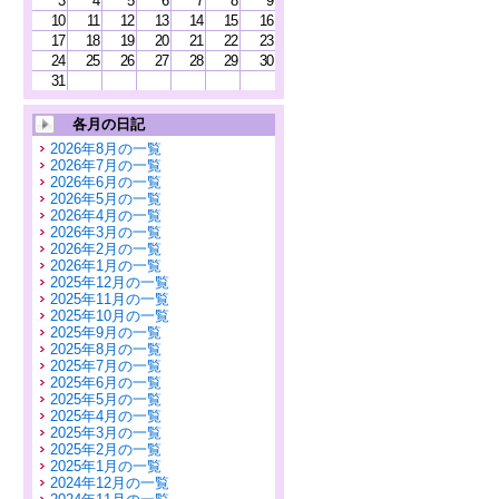
3
4
5
6
7
8
9
10
11
12
13
14
15
16
17
18
19
20
21
22
23
24
25
26
27
28
29
30
31
各月の日記
2026年8月の一覧
2026年7月の一覧
2026年6月の一覧
2026年5月の一覧
2026年4月の一覧
2026年3月の一覧
2026年2月の一覧
2026年1月の一覧
2025年12月の一覧
2025年11月の一覧
2025年10月の一覧
2025年9月の一覧
2025年8月の一覧
2025年7月の一覧
2025年6月の一覧
2025年5月の一覧
2025年4月の一覧
2025年3月の一覧
2025年2月の一覧
2025年1月の一覧
2024年12月の一覧