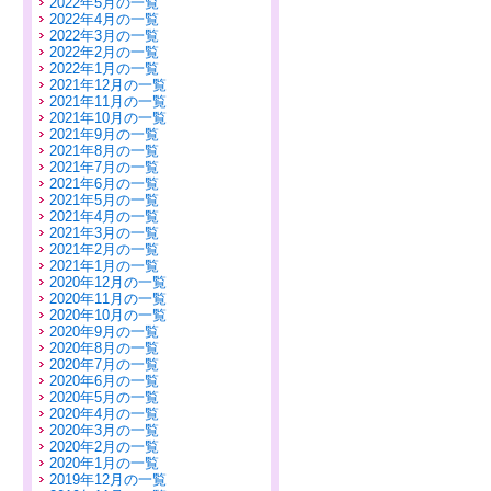
2022年5月の一覧
2022年4月の一覧
2022年3月の一覧
2022年2月の一覧
2022年1月の一覧
2021年12月の一覧
2021年11月の一覧
2021年10月の一覧
2021年9月の一覧
2021年8月の一覧
2021年7月の一覧
2021年6月の一覧
2021年5月の一覧
2021年4月の一覧
2021年3月の一覧
2021年2月の一覧
2021年1月の一覧
2020年12月の一覧
2020年11月の一覧
2020年10月の一覧
2020年9月の一覧
2020年8月の一覧
2020年7月の一覧
2020年6月の一覧
2020年5月の一覧
2020年4月の一覧
2020年3月の一覧
2020年2月の一覧
2020年1月の一覧
2019年12月の一覧