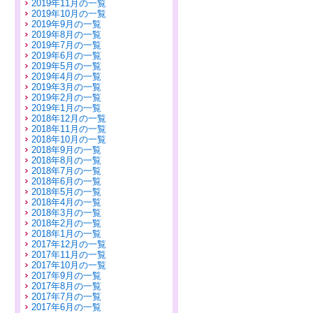
2019年11月の一覧
2019年10月の一覧
2019年9月の一覧
2019年8月の一覧
2019年7月の一覧
2019年6月の一覧
2019年5月の一覧
2019年4月の一覧
2019年3月の一覧
2019年2月の一覧
2019年1月の一覧
2018年12月の一覧
2018年11月の一覧
2018年10月の一覧
2018年9月の一覧
2018年8月の一覧
2018年7月の一覧
2018年6月の一覧
2018年5月の一覧
2018年4月の一覧
2018年3月の一覧
2018年2月の一覧
2018年1月の一覧
2017年12月の一覧
2017年11月の一覧
2017年10月の一覧
2017年9月の一覧
2017年8月の一覧
2017年7月の一覧
2017年6月の一覧