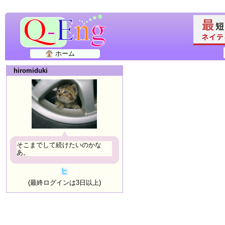
ホーム
hiromiduki
そこまでして続けたいのかな
あ。
(最終ログインは3日以上)