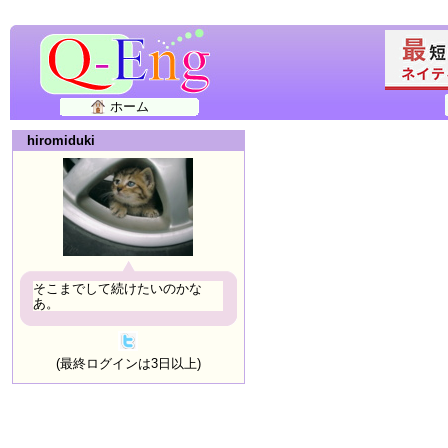
ホーム
hiromiduki
そこまでして続けたいのかな
あ。
(最終ログインは3日以上)