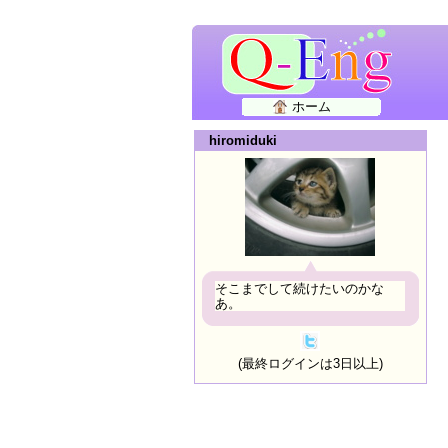
ホーム
hiromiduki
そこまでして続けたいのかな
あ。
(最終ログインは3日以上)