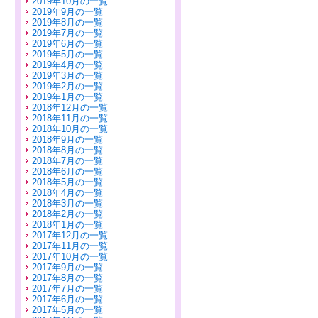
2019年10月の一覧
2019年9月の一覧
2019年8月の一覧
2019年7月の一覧
2019年6月の一覧
2019年5月の一覧
2019年4月の一覧
2019年3月の一覧
2019年2月の一覧
2019年1月の一覧
2018年12月の一覧
2018年11月の一覧
2018年10月の一覧
2018年9月の一覧
2018年8月の一覧
2018年7月の一覧
2018年6月の一覧
2018年5月の一覧
2018年4月の一覧
2018年3月の一覧
2018年2月の一覧
2018年1月の一覧
2017年12月の一覧
2017年11月の一覧
2017年10月の一覧
2017年9月の一覧
2017年8月の一覧
2017年7月の一覧
2017年6月の一覧
2017年5月の一覧