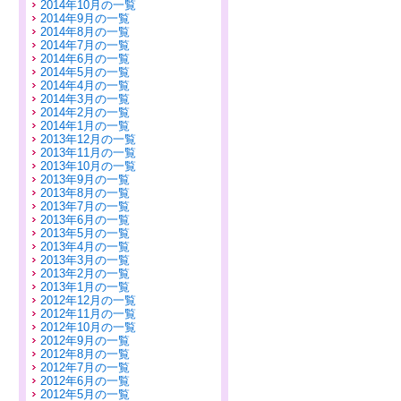
2014年10月の一覧
2014年9月の一覧
2014年8月の一覧
2014年7月の一覧
2014年6月の一覧
2014年5月の一覧
2014年4月の一覧
2014年3月の一覧
2014年2月の一覧
2014年1月の一覧
2013年12月の一覧
2013年11月の一覧
2013年10月の一覧
2013年9月の一覧
2013年8月の一覧
2013年7月の一覧
2013年6月の一覧
2013年5月の一覧
2013年4月の一覧
2013年3月の一覧
2013年2月の一覧
2013年1月の一覧
2012年12月の一覧
2012年11月の一覧
2012年10月の一覧
2012年9月の一覧
2012年8月の一覧
2012年7月の一覧
2012年6月の一覧
2012年5月の一覧