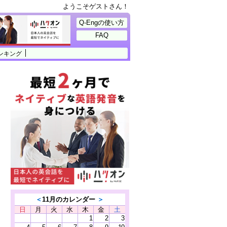
ようこそゲストさん！
Q-Engの使い方
FAQ
ンキング
＜
11月のカレンダー
＞
日
月
火
水
木
金
土
1
2
3