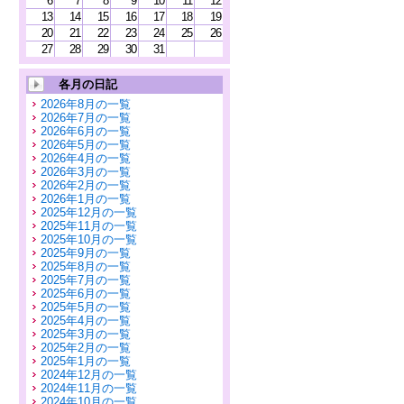
6
7
8
9
10
11
12
13
14
15
16
17
18
19
20
21
22
23
24
25
26
27
28
29
30
31
各月の日記
2026年8月の一覧
2026年7月の一覧
2026年6月の一覧
2026年5月の一覧
2026年4月の一覧
2026年3月の一覧
2026年2月の一覧
2026年1月の一覧
2025年12月の一覧
2025年11月の一覧
2025年10月の一覧
2025年9月の一覧
2025年8月の一覧
2025年7月の一覧
2025年6月の一覧
2025年5月の一覧
2025年4月の一覧
2025年3月の一覧
2025年2月の一覧
2025年1月の一覧
2024年12月の一覧
2024年11月の一覧
2024年10月の一覧