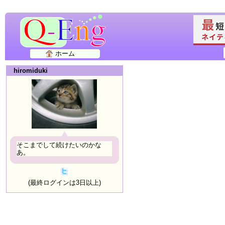
ホーム
hiromiduki
そこまでして続けたいのかな
あ。
(最終ログインは3日以上)