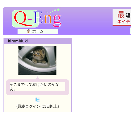
ホーム
hiromiduki
そこまでして続けたいのかな
あ。
(最終ログインは3日以上)