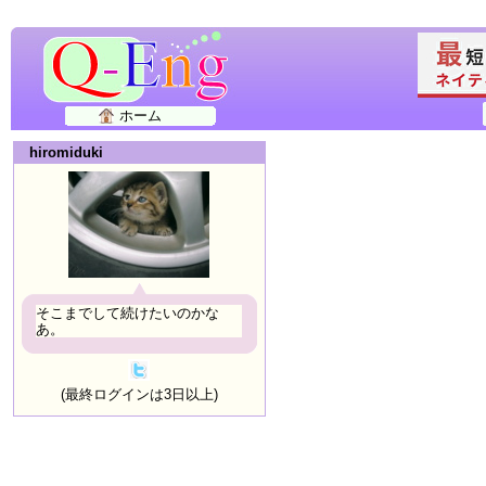
ホーム
hiromiduki
そこまでして続けたいのかな
あ。
(最終ログインは3日以上)