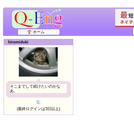
ホーム
hiromiduki
そこまでして続けたいのかな
あ。
(最終ログインは3日以上)