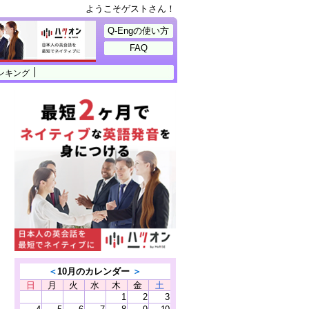
ようこそゲストさん！
Q-Engの使い方
FAQ
ンキング
＜
10月のカレンダー
＞
日
月
火
水
木
金
土
1
2
3