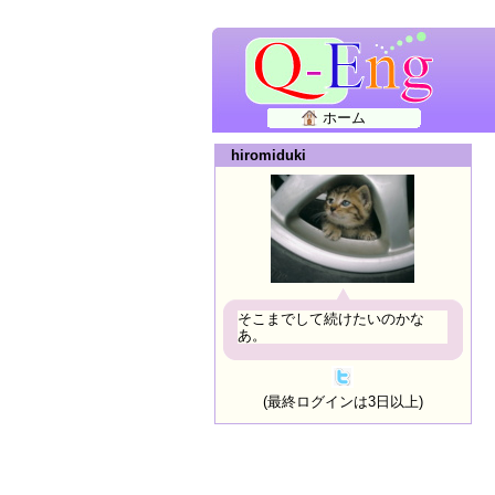
ホーム
hiromiduki
そこまでして続けたいのかな
あ。
(最終ログインは3日以上)