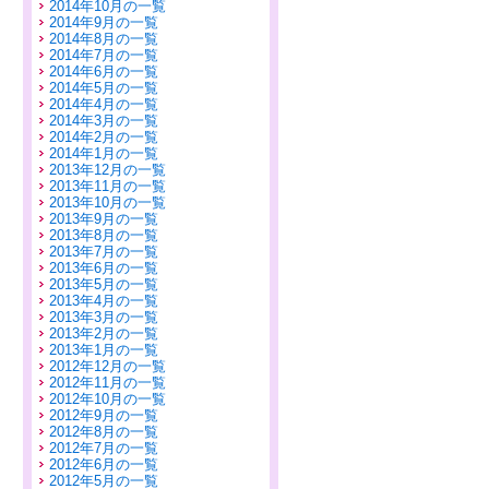
2014年10月の一覧
2014年9月の一覧
2014年8月の一覧
2014年7月の一覧
2014年6月の一覧
2014年5月の一覧
2014年4月の一覧
2014年3月の一覧
2014年2月の一覧
2014年1月の一覧
2013年12月の一覧
2013年11月の一覧
2013年10月の一覧
2013年9月の一覧
2013年8月の一覧
2013年7月の一覧
2013年6月の一覧
2013年5月の一覧
2013年4月の一覧
2013年3月の一覧
2013年2月の一覧
2013年1月の一覧
2012年12月の一覧
2012年11月の一覧
2012年10月の一覧
2012年9月の一覧
2012年8月の一覧
2012年7月の一覧
2012年6月の一覧
2012年5月の一覧