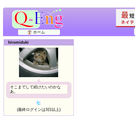
ホーム
hiromiduki
そこまでして続けたいのかな
あ。
(最終ログインは3日以上)