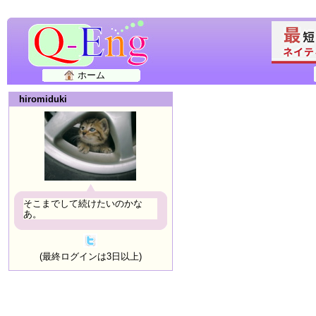
ホーム
hiromiduki
そこまでして続けたいのかな
あ。
(最終ログインは3日以上)