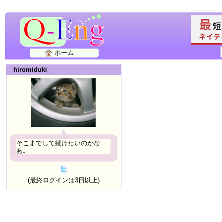
ホーム
hiromiduki
そこまでして続けたいのかな
あ。
(最終ログインは3日以上)