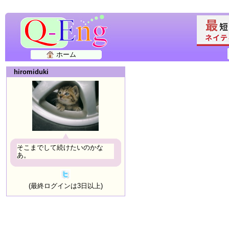
ホーム
hiromiduki
そこまでして続けたいのかな
あ。
(最終ログインは3日以上)