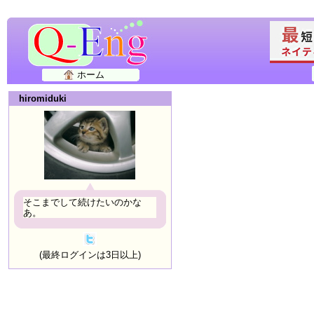
ホーム
hiromiduki
そこまでして続けたいのかな
あ。
(最終ログインは3日以上)