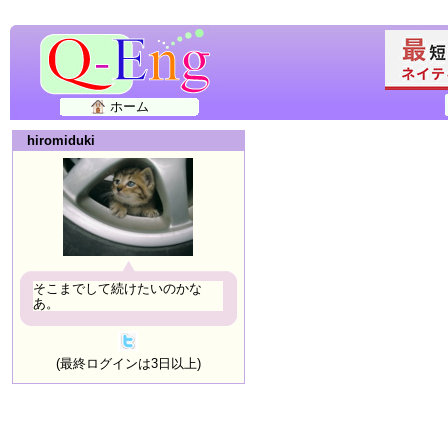
ホーム
hiromiduki
そこまでして続けたいのかな
あ。
(最終ログインは3日以上)