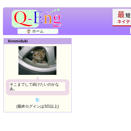
ホーム
hiromiduki
そこまでして続けたいのかな
あ。
(最終ログインは3日以上)