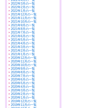
2022年3月の一覧
2022年2月の一覧
2022年1月の一覧
2021年12月の一覧
2021年11月の一覧
2021年10月の一覧
2021年9月の一覧
2021年8月の一覧
2021年7月の一覧
2021年6月の一覧
2021年5月の一覧
2021年4月の一覧
2021年3月の一覧
2021年2月の一覧
2021年1月の一覧
2020年12月の一覧
2020年11月の一覧
2020年10月の一覧
2020年9月の一覧
2020年8月の一覧
2020年7月の一覧
2020年6月の一覧
2020年5月の一覧
2020年4月の一覧
2020年3月の一覧
2020年2月の一覧
2020年1月の一覧
2019年12月の一覧
2019年11月の一覧