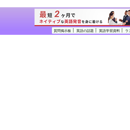
質問掲示板
英語の話題
英語学習資料
ラ