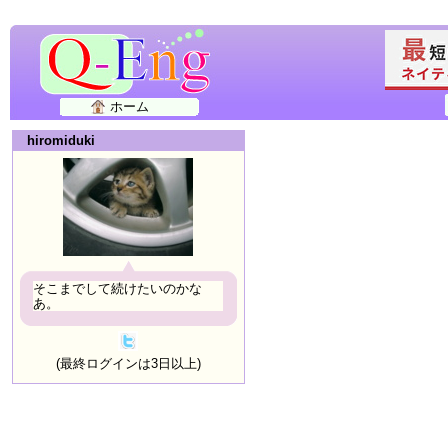
ホーム
hiromiduki
そこまでして続けたいのかな
あ。
(最終ログインは3日以上)