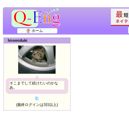
ホーム
hiromiduki
そこまでして続けたいのかな
あ。
(最終ログインは3日以上)