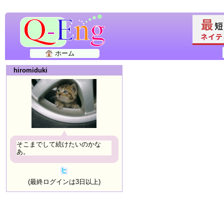
ホーム
hiromiduki
そこまでして続けたいのかな
あ。
(最終ログインは3日以上)