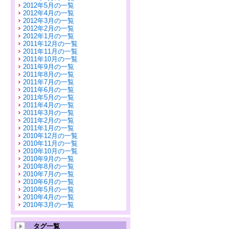
2012年5月の一覧
2012年4月の一覧
2012年3月の一覧
2012年2月の一覧
2012年1月の一覧
2011年12月の一覧
2011年11月の一覧
2011年10月の一覧
2011年9月の一覧
2011年8月の一覧
2011年7月の一覧
2011年6月の一覧
2011年5月の一覧
2011年4月の一覧
2011年3月の一覧
2011年2月の一覧
2011年1月の一覧
2010年12月の一覧
2010年11月の一覧
2010年10月の一覧
2010年9月の一覧
2010年8月の一覧
2010年7月の一覧
2010年6月の一覧
2010年5月の一覧
2010年4月の一覧
2010年3月の一覧
タグ一覧