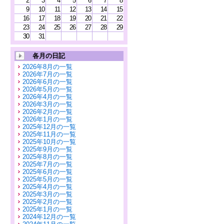
2
3
4
5
6
7
8
9
10
11
12
13
14
15
16
17
18
19
20
21
22
23
24
25
26
27
28
29
30
31
各月の日記
2026年8月の一覧
2026年7月の一覧
2026年6月の一覧
2026年5月の一覧
2026年4月の一覧
2026年3月の一覧
2026年2月の一覧
2026年1月の一覧
2025年12月の一覧
2025年11月の一覧
2025年10月の一覧
2025年9月の一覧
2025年8月の一覧
2025年7月の一覧
2025年6月の一覧
2025年5月の一覧
2025年4月の一覧
2025年3月の一覧
2025年2月の一覧
2025年1月の一覧
2024年12月の一覧