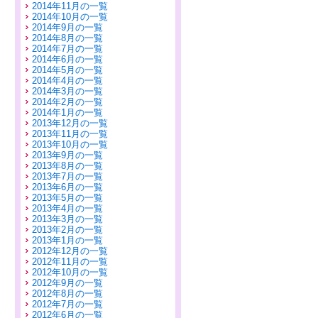
2014年11月の一覧
2014年10月の一覧
2014年9月の一覧
2014年8月の一覧
2014年7月の一覧
2014年6月の一覧
2014年5月の一覧
2014年4月の一覧
2014年3月の一覧
2014年2月の一覧
2014年1月の一覧
2013年12月の一覧
2013年11月の一覧
2013年10月の一覧
2013年9月の一覧
2013年8月の一覧
2013年7月の一覧
2013年6月の一覧
2013年5月の一覧
2013年4月の一覧
2013年3月の一覧
2013年2月の一覧
2013年1月の一覧
2012年12月の一覧
2012年11月の一覧
2012年10月の一覧
2012年9月の一覧
2012年8月の一覧
2012年7月の一覧
2012年6月の一覧