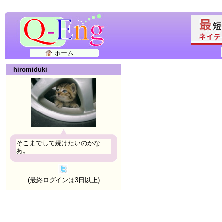
ホーム
hiromiduki
そこまでして続けたいのかな
あ。
(最終ログインは3日以上)