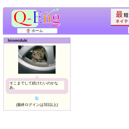
ホーム
hiromiduki
そこまでして続けたいのかな
あ。
(最終ログインは3日以上)