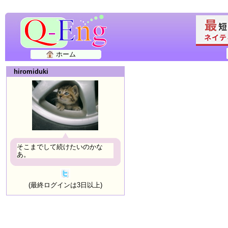
ホーム
hiromiduki
そこまでして続けたいのかな
あ。
(最終ログインは3日以上)