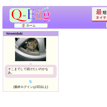
ホーム
hiromiduki
そこまでして続けたいのかな
あ。
(最終ログインは3日以上)