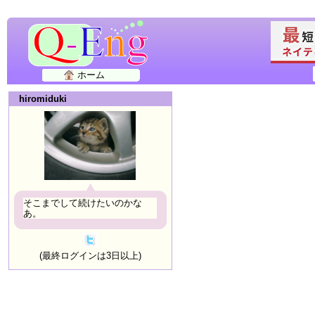
ホーム
hiromiduki
そこまでして続けたいのかな
あ。
(最終ログインは3日以上)