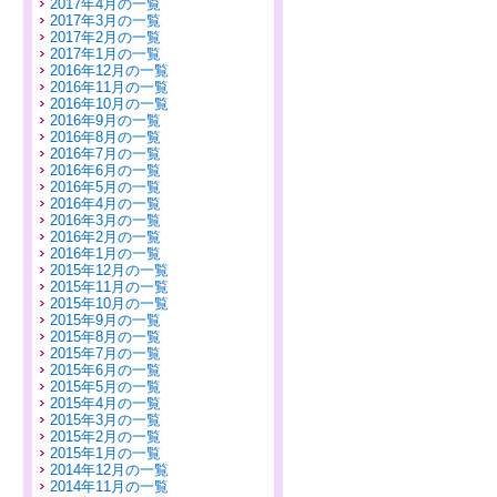
2017年4月の一覧
2017年3月の一覧
2017年2月の一覧
2017年1月の一覧
2016年12月の一覧
2016年11月の一覧
2016年10月の一覧
2016年9月の一覧
2016年8月の一覧
2016年7月の一覧
2016年6月の一覧
2016年5月の一覧
2016年4月の一覧
2016年3月の一覧
2016年2月の一覧
2016年1月の一覧
2015年12月の一覧
2015年11月の一覧
2015年10月の一覧
2015年9月の一覧
2015年8月の一覧
2015年7月の一覧
2015年6月の一覧
2015年5月の一覧
2015年4月の一覧
2015年3月の一覧
2015年2月の一覧
2015年1月の一覧
2014年12月の一覧
2014年11月の一覧