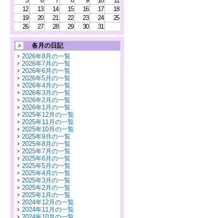
5
6
7
8
9
10
11
12
13
14
15
16
17
18
19
20
21
22
23
24
25
26
27
28
29
30
31
各月の日記
2026年8月の一覧
2026年7月の一覧
2026年6月の一覧
2026年5月の一覧
2026年4月の一覧
2026年3月の一覧
2026年2月の一覧
2026年1月の一覧
2025年12月の一覧
2025年11月の一覧
2025年10月の一覧
2025年9月の一覧
2025年8月の一覧
2025年7月の一覧
2025年6月の一覧
2025年5月の一覧
2025年4月の一覧
2025年3月の一覧
2025年2月の一覧
2025年1月の一覧
2024年12月の一覧
2024年11月の一覧
2024年10月の一覧