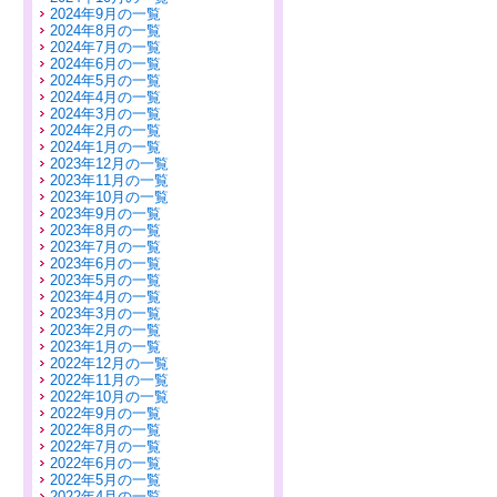
2024年9月の一覧
2024年8月の一覧
2024年7月の一覧
2024年6月の一覧
2024年5月の一覧
2024年4月の一覧
2024年3月の一覧
2024年2月の一覧
2024年1月の一覧
2023年12月の一覧
2023年11月の一覧
2023年10月の一覧
2023年9月の一覧
2023年8月の一覧
2023年7月の一覧
2023年6月の一覧
2023年5月の一覧
2023年4月の一覧
2023年3月の一覧
2023年2月の一覧
2023年1月の一覧
2022年12月の一覧
2022年11月の一覧
2022年10月の一覧
2022年9月の一覧
2022年8月の一覧
2022年7月の一覧
2022年6月の一覧
2022年5月の一覧
2022年4月の一覧