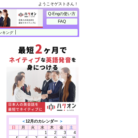
ようこそゲストさん！
Q-Engの使い方
FAQ
ンキング
＜
12月のカレンダー
＞
日
月
火
水
木
金
土
1
2
3
4