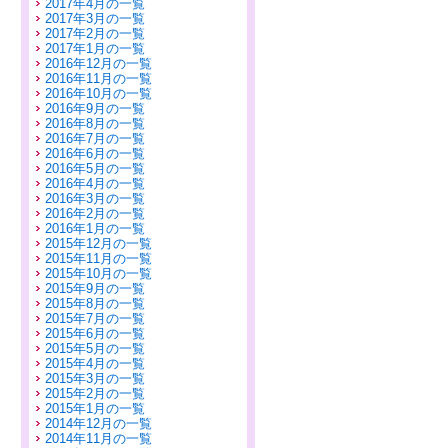
2017年4月の一覧
2017年3月の一覧
2017年2月の一覧
2017年1月の一覧
2016年12月の一覧
2016年11月の一覧
2016年10月の一覧
2016年9月の一覧
2016年8月の一覧
2016年7月の一覧
2016年6月の一覧
2016年5月の一覧
2016年4月の一覧
2016年3月の一覧
2016年2月の一覧
2016年1月の一覧
2015年12月の一覧
2015年11月の一覧
2015年10月の一覧
2015年9月の一覧
2015年8月の一覧
2015年7月の一覧
2015年6月の一覧
2015年5月の一覧
2015年4月の一覧
2015年3月の一覧
2015年2月の一覧
2015年1月の一覧
2014年12月の一覧
2014年11月の一覧