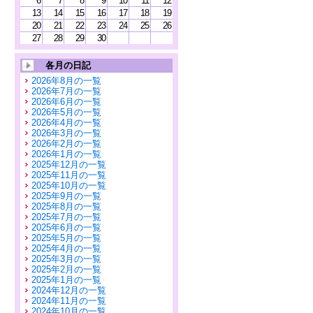
6
7
8
9
10
11
12
13
14
15
16
17
18
19
20
21
22
23
24
25
26
27
28
29
30
各月の日記
2026年8月の一覧
2026年7月の一覧
2026年6月の一覧
2026年5月の一覧
2026年4月の一覧
2026年3月の一覧
2026年2月の一覧
2026年1月の一覧
2025年12月の一覧
2025年11月の一覧
2025年10月の一覧
2025年9月の一覧
2025年8月の一覧
2025年7月の一覧
2025年6月の一覧
2025年5月の一覧
2025年4月の一覧
2025年3月の一覧
2025年2月の一覧
2025年1月の一覧
2024年12月の一覧
2024年11月の一覧
2024年10月の一覧