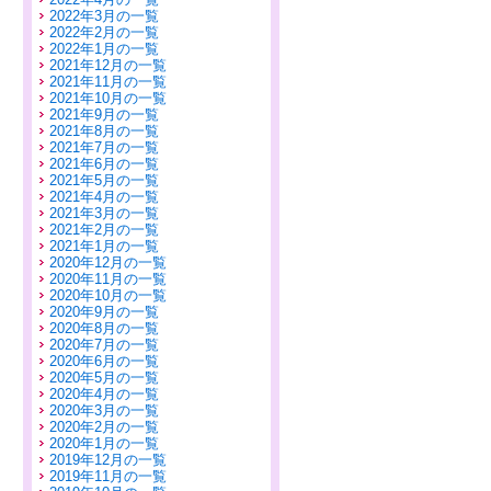
2022年3月の一覧
2022年2月の一覧
2022年1月の一覧
2021年12月の一覧
2021年11月の一覧
2021年10月の一覧
2021年9月の一覧
2021年8月の一覧
2021年7月の一覧
2021年6月の一覧
2021年5月の一覧
2021年4月の一覧
2021年3月の一覧
2021年2月の一覧
2021年1月の一覧
2020年12月の一覧
2020年11月の一覧
2020年10月の一覧
2020年9月の一覧
2020年8月の一覧
2020年7月の一覧
2020年6月の一覧
2020年5月の一覧
2020年4月の一覧
2020年3月の一覧
2020年2月の一覧
2020年1月の一覧
2019年12月の一覧
2019年11月の一覧