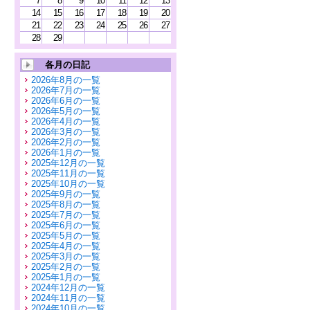
7
8
9
10
11
12
13
14
15
16
17
18
19
20
21
22
23
24
25
26
27
28
29
各月の日記
2026年8月の一覧
2026年7月の一覧
2026年6月の一覧
2026年5月の一覧
2026年4月の一覧
2026年3月の一覧
2026年2月の一覧
2026年1月の一覧
2025年12月の一覧
2025年11月の一覧
2025年10月の一覧
2025年9月の一覧
2025年8月の一覧
2025年7月の一覧
2025年6月の一覧
2025年5月の一覧
2025年4月の一覧
2025年3月の一覧
2025年2月の一覧
2025年1月の一覧
2024年12月の一覧
2024年11月の一覧
2024年10月の一覧