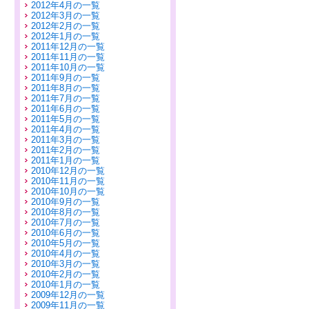
2012年4月の一覧
2012年3月の一覧
2012年2月の一覧
2012年1月の一覧
2011年12月の一覧
2011年11月の一覧
2011年10月の一覧
2011年9月の一覧
2011年8月の一覧
2011年7月の一覧
2011年6月の一覧
2011年5月の一覧
2011年4月の一覧
2011年3月の一覧
2011年2月の一覧
2011年1月の一覧
2010年12月の一覧
2010年11月の一覧
2010年10月の一覧
2010年9月の一覧
2010年8月の一覧
2010年7月の一覧
2010年6月の一覧
2010年5月の一覧
2010年4月の一覧
2010年3月の一覧
2010年2月の一覧
2010年1月の一覧
2009年12月の一覧
2009年11月の一覧