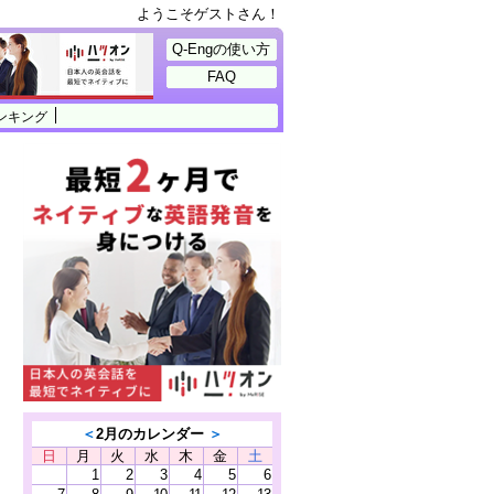
ようこそゲストさん！
Q-Engの使い方
FAQ
ンキング
＜
2月のカレンダー
＞
日
月
火
水
木
金
土
1
2
3
4
5
6