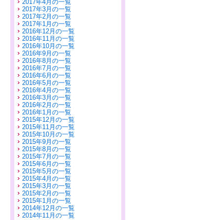
2017年4月の一覧
2017年3月の一覧
2017年2月の一覧
2017年1月の一覧
2016年12月の一覧
2016年11月の一覧
2016年10月の一覧
2016年9月の一覧
2016年8月の一覧
2016年7月の一覧
2016年6月の一覧
2016年5月の一覧
2016年4月の一覧
2016年3月の一覧
2016年2月の一覧
2016年1月の一覧
2015年12月の一覧
2015年11月の一覧
2015年10月の一覧
2015年9月の一覧
2015年8月の一覧
2015年7月の一覧
2015年6月の一覧
2015年5月の一覧
2015年4月の一覧
2015年3月の一覧
2015年2月の一覧
2015年1月の一覧
2014年12月の一覧
2014年11月の一覧