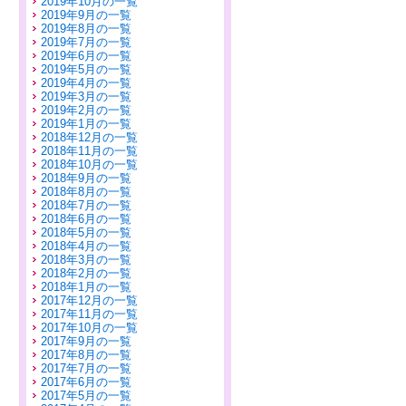
2019年10月の一覧
2019年9月の一覧
2019年8月の一覧
2019年7月の一覧
2019年6月の一覧
2019年5月の一覧
2019年4月の一覧
2019年3月の一覧
2019年2月の一覧
2019年1月の一覧
2018年12月の一覧
2018年11月の一覧
2018年10月の一覧
2018年9月の一覧
2018年8月の一覧
2018年7月の一覧
2018年6月の一覧
2018年5月の一覧
2018年4月の一覧
2018年3月の一覧
2018年2月の一覧
2018年1月の一覧
2017年12月の一覧
2017年11月の一覧
2017年10月の一覧
2017年9月の一覧
2017年8月の一覧
2017年7月の一覧
2017年6月の一覧
2017年5月の一覧