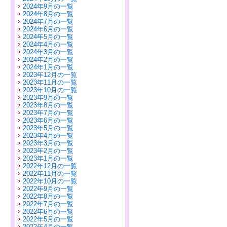
2024年9月の一覧
2024年8月の一覧
2024年7月の一覧
2024年6月の一覧
2024年5月の一覧
2024年4月の一覧
2024年3月の一覧
2024年2月の一覧
2024年1月の一覧
2023年12月の一覧
2023年11月の一覧
2023年10月の一覧
2023年9月の一覧
2023年8月の一覧
2023年7月の一覧
2023年6月の一覧
2023年5月の一覧
2023年4月の一覧
2023年3月の一覧
2023年2月の一覧
2023年1月の一覧
2022年12月の一覧
2022年11月の一覧
2022年10月の一覧
2022年9月の一覧
2022年8月の一覧
2022年7月の一覧
2022年6月の一覧
2022年5月の一覧
2022年4月の一覧