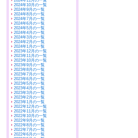
2024年11月の一覧
2024年10月の一覧
2024年9月の一覧
2024年8月の一覧
2024年7月の一覧
2024年6月の一覧
2024年5月の一覧
2024年4月の一覧
2024年3月の一覧
2024年2月の一覧
2024年1月の一覧
2023年12月の一覧
2023年11月の一覧
2023年10月の一覧
2023年9月の一覧
2023年8月の一覧
2023年7月の一覧
2023年6月の一覧
2023年5月の一覧
2023年4月の一覧
2023年3月の一覧
2023年2月の一覧
2023年1月の一覧
2022年12月の一覧
2022年11月の一覧
2022年10月の一覧
2022年9月の一覧
2022年8月の一覧
2022年7月の一覧
2022年6月の一覧