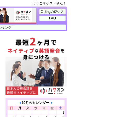
ようこそゲストさん！
Q-Engの使い方
FAQ
ンキング
＜
10月のカレンダー
＞
日
月
火
水
木
金
土
1