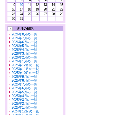
2
3
4
5
6
7
8
9
10
11
12
13
14
15
16
17
18
19
20
21
22
23
24
25
26
27
28
29
30
31
各月の日記
2026年8月の一覧
2026年7月の一覧
2026年6月の一覧
2026年5月の一覧
2026年4月の一覧
2026年3月の一覧
2026年2月の一覧
2026年1月の一覧
2025年12月の一覧
2025年11月の一覧
2025年10月の一覧
2025年9月の一覧
2025年8月の一覧
2025年7月の一覧
2025年6月の一覧
2025年5月の一覧
2025年4月の一覧
2025年3月の一覧
2025年2月の一覧
2025年1月の一覧
2024年12月の一覧