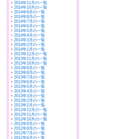
2014年11月の一覧
2014年10月の一覧
2014年9月の一覧
2014年8月の一覧
2014年7月の一覧
2014年6月の一覧
2014年5月の一覧
2014年4月の一覧
2014年3月の一覧
2014年2月の一覧
2014年1月の一覧
2013年12月の一覧
2013年11月の一覧
2013年10月の一覧
2013年9月の一覧
2013年8月の一覧
2013年7月の一覧
2013年6月の一覧
2013年5月の一覧
2013年4月の一覧
2013年3月の一覧
2013年2月の一覧
2013年1月の一覧
2012年12月の一覧
2012年11月の一覧
2012年10月の一覧
2012年9月の一覧
2012年8月の一覧
2012年7月の一覧
2012年6月の一覧