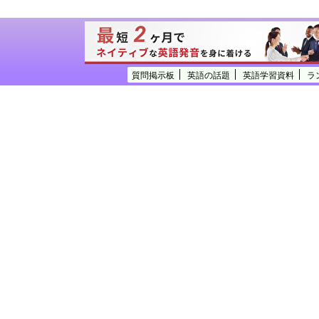
質問掲示板
英語の話題
英語学習資料
ラ