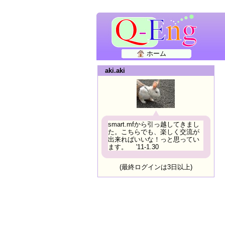
ホーム
aki.aki
smart.mfから引っ越してきまし
た。こちらでも、楽しく交流が
出来ればいいな！っと思ってい
ます。 '11-1.30
(最終ログインは3日以上)