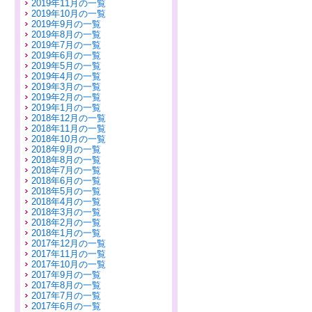
2019年11月の一覧
2019年10月の一覧
2019年9月の一覧
2019年8月の一覧
2019年7月の一覧
2019年6月の一覧
2019年5月の一覧
2019年4月の一覧
2019年3月の一覧
2019年2月の一覧
2019年1月の一覧
2018年12月の一覧
2018年11月の一覧
2018年10月の一覧
2018年9月の一覧
2018年8月の一覧
2018年7月の一覧
2018年6月の一覧
2018年5月の一覧
2018年4月の一覧
2018年3月の一覧
2018年2月の一覧
2018年1月の一覧
2017年12月の一覧
2017年11月の一覧
2017年10月の一覧
2017年9月の一覧
2017年8月の一覧
2017年7月の一覧
2017年6月の一覧