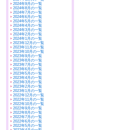
2024年9月の一覧
2024年8月の一覧
2024年7月の一覧
2024年6月の一覧
2024年5月の一覧
2024年4月の一覧
2024年3月の一覧
2024年2月の一覧
2024年1月の一覧
2023年12月の一覧
2023年11月の一覧
2023年10月の一覧
2023年9月の一覧
2023年8月の一覧
2023年7月の一覧
2023年6月の一覧
2023年5月の一覧
2023年4月の一覧
2023年3月の一覧
2023年2月の一覧
2023年1月の一覧
2022年12月の一覧
2022年11月の一覧
2022年10月の一覧
2022年9月の一覧
2022年8月の一覧
2022年7月の一覧
2022年6月の一覧
2022年5月の一覧
2022年4月の一覧