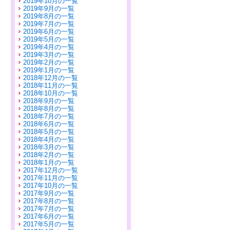
2019年10月の一覧
2019年9月の一覧
2019年8月の一覧
2019年7月の一覧
2019年6月の一覧
2019年5月の一覧
2019年4月の一覧
2019年3月の一覧
2019年2月の一覧
2019年1月の一覧
2018年12月の一覧
2018年11月の一覧
2018年10月の一覧
2018年9月の一覧
2018年8月の一覧
2018年7月の一覧
2018年6月の一覧
2018年5月の一覧
2018年4月の一覧
2018年3月の一覧
2018年2月の一覧
2018年1月の一覧
2017年12月の一覧
2017年11月の一覧
2017年10月の一覧
2017年9月の一覧
2017年8月の一覧
2017年7月の一覧
2017年6月の一覧
2017年5月の一覧