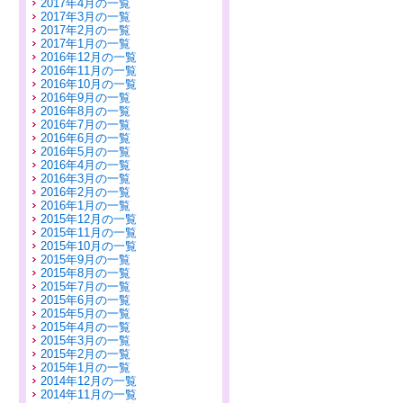
2017年4月の一覧
2017年3月の一覧
2017年2月の一覧
2017年1月の一覧
2016年12月の一覧
2016年11月の一覧
2016年10月の一覧
2016年9月の一覧
2016年8月の一覧
2016年7月の一覧
2016年6月の一覧
2016年5月の一覧
2016年4月の一覧
2016年3月の一覧
2016年2月の一覧
2016年1月の一覧
2015年12月の一覧
2015年11月の一覧
2015年10月の一覧
2015年9月の一覧
2015年8月の一覧
2015年7月の一覧
2015年6月の一覧
2015年5月の一覧
2015年4月の一覧
2015年3月の一覧
2015年2月の一覧
2015年1月の一覧
2014年12月の一覧
2014年11月の一覧