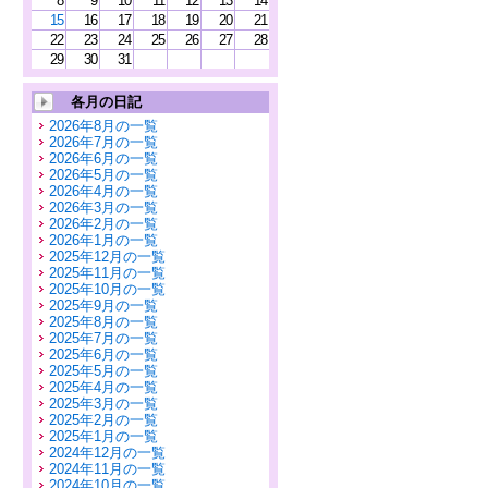
8
9
10
11
12
13
14
15
16
17
18
19
20
21
22
23
24
25
26
27
28
29
30
31
各月の日記
2026年8月の一覧
2026年7月の一覧
2026年6月の一覧
2026年5月の一覧
2026年4月の一覧
2026年3月の一覧
2026年2月の一覧
2026年1月の一覧
2025年12月の一覧
2025年11月の一覧
2025年10月の一覧
2025年9月の一覧
2025年8月の一覧
2025年7月の一覧
2025年6月の一覧
2025年5月の一覧
2025年4月の一覧
2025年3月の一覧
2025年2月の一覧
2025年1月の一覧
2024年12月の一覧
2024年11月の一覧
2024年10月の一覧