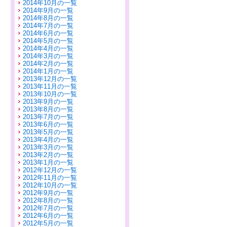
2014年10月の一覧
2014年9月の一覧
2014年8月の一覧
2014年7月の一覧
2014年6月の一覧
2014年5月の一覧
2014年4月の一覧
2014年3月の一覧
2014年2月の一覧
2014年1月の一覧
2013年12月の一覧
2013年11月の一覧
2013年10月の一覧
2013年9月の一覧
2013年8月の一覧
2013年7月の一覧
2013年6月の一覧
2013年5月の一覧
2013年4月の一覧
2013年3月の一覧
2013年2月の一覧
2013年1月の一覧
2012年12月の一覧
2012年11月の一覧
2012年10月の一覧
2012年9月の一覧
2012年8月の一覧
2012年7月の一覧
2012年6月の一覧
2012年5月の一覧