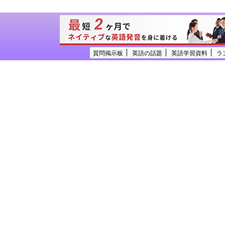
質問掲示板
英語の話題
英語学習資料
ラ