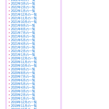
2022年3月の一覧
2022年2月の一覧
2022年1月の一覧
2021年12月の一覧
2021年11月の一覧
2021年10月の一覧
2021年9月の一覧
2021年8月の一覧
2021年7月の一覧
2021年6月の一覧
2021年5月の一覧
2021年4月の一覧
2021年3月の一覧
2021年2月の一覧
2021年1月の一覧
2020年12月の一覧
2020年11月の一覧
2020年10月の一覧
2020年9月の一覧
2020年8月の一覧
2020年7月の一覧
2020年6月の一覧
2020年5月の一覧
2020年4月の一覧
2020年3月の一覧
2020年2月の一覧
2020年1月の一覧
2019年12月の一覧
2019年11月の一覧