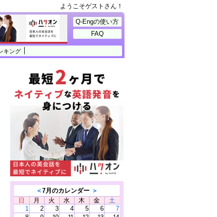
ようこそゲストさん！
Q-Engの使い方
FAQ
ンキング
＜
7月のカレンダー
＞
日
月
火
水
木
金
土
1
2
3
4
5
6
7