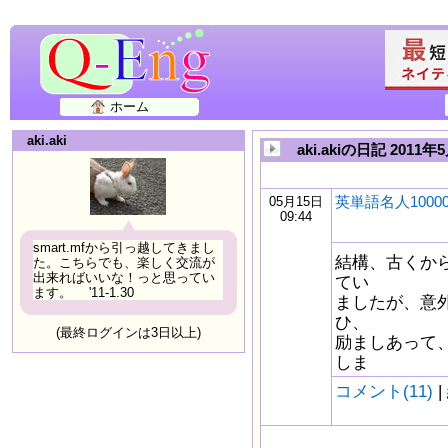
ホーム
aki.aki
aki.akiの日記 2011年
英単語名人100
05月15日
09:44
smart.mfから引っ越してきまし
結構、古くか
た。こちらでも、楽しく交流が
出来ればいいな！っと思ってい
てい
ます。 '11-1.30
ましたが、意
ひ、
(最終ログインは3日以上)
励ましあって、
しま
コメント(11)
|