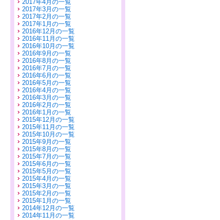
2017年4月の一覧
2017年3月の一覧
2017年2月の一覧
2017年1月の一覧
2016年12月の一覧
2016年11月の一覧
2016年10月の一覧
2016年9月の一覧
2016年8月の一覧
2016年7月の一覧
2016年6月の一覧
2016年5月の一覧
2016年4月の一覧
2016年3月の一覧
2016年2月の一覧
2016年1月の一覧
2015年12月の一覧
2015年11月の一覧
2015年10月の一覧
2015年9月の一覧
2015年8月の一覧
2015年7月の一覧
2015年6月の一覧
2015年5月の一覧
2015年4月の一覧
2015年3月の一覧
2015年2月の一覧
2015年1月の一覧
2014年12月の一覧
2014年11月の一覧