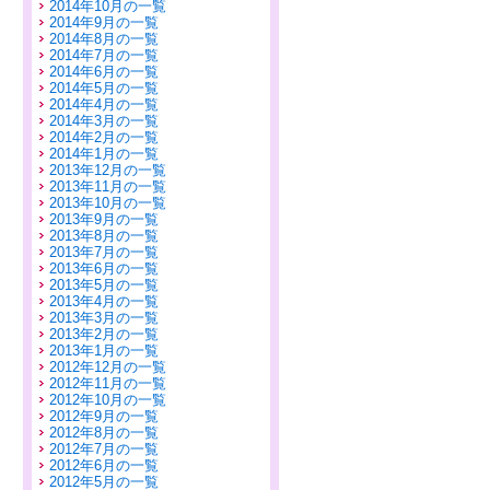
2014年10月の一覧
2014年9月の一覧
2014年8月の一覧
2014年7月の一覧
2014年6月の一覧
2014年5月の一覧
2014年4月の一覧
2014年3月の一覧
2014年2月の一覧
2014年1月の一覧
2013年12月の一覧
2013年11月の一覧
2013年10月の一覧
2013年9月の一覧
2013年8月の一覧
2013年7月の一覧
2013年6月の一覧
2013年5月の一覧
2013年4月の一覧
2013年3月の一覧
2013年2月の一覧
2013年1月の一覧
2012年12月の一覧
2012年11月の一覧
2012年10月の一覧
2012年9月の一覧
2012年8月の一覧
2012年7月の一覧
2012年6月の一覧
2012年5月の一覧