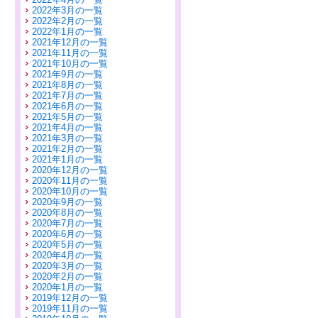
2022年3月の一覧
2022年2月の一覧
2022年1月の一覧
2021年12月の一覧
2021年11月の一覧
2021年10月の一覧
2021年9月の一覧
2021年8月の一覧
2021年7月の一覧
2021年6月の一覧
2021年5月の一覧
2021年4月の一覧
2021年3月の一覧
2021年2月の一覧
2021年1月の一覧
2020年12月の一覧
2020年11月の一覧
2020年10月の一覧
2020年9月の一覧
2020年8月の一覧
2020年7月の一覧
2020年6月の一覧
2020年5月の一覧
2020年4月の一覧
2020年3月の一覧
2020年2月の一覧
2020年1月の一覧
2019年12月の一覧
2019年11月の一覧