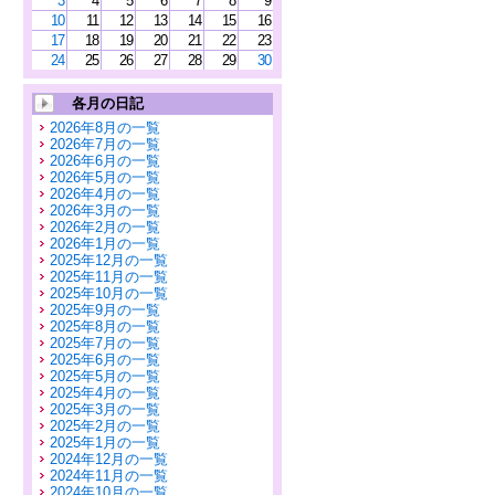
3
4
5
6
7
8
9
10
11
12
13
14
15
16
17
18
19
20
21
22
23
24
25
26
27
28
29
30
各月の日記
2026年8月の一覧
2026年7月の一覧
2026年6月の一覧
2026年5月の一覧
2026年4月の一覧
2026年3月の一覧
2026年2月の一覧
2026年1月の一覧
2025年12月の一覧
2025年11月の一覧
2025年10月の一覧
2025年9月の一覧
2025年8月の一覧
2025年7月の一覧
2025年6月の一覧
2025年5月の一覧
2025年4月の一覧
2025年3月の一覧
2025年2月の一覧
2025年1月の一覧
2024年12月の一覧
2024年11月の一覧
2024年10月の一覧