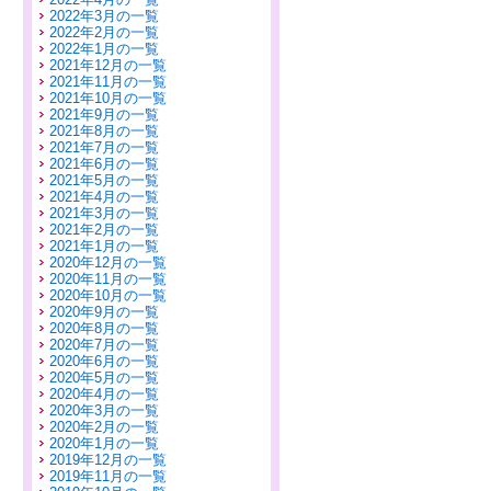
2022年3月の一覧
2022年2月の一覧
2022年1月の一覧
2021年12月の一覧
2021年11月の一覧
2021年10月の一覧
2021年9月の一覧
2021年8月の一覧
2021年7月の一覧
2021年6月の一覧
2021年5月の一覧
2021年4月の一覧
2021年3月の一覧
2021年2月の一覧
2021年1月の一覧
2020年12月の一覧
2020年11月の一覧
2020年10月の一覧
2020年9月の一覧
2020年8月の一覧
2020年7月の一覧
2020年6月の一覧
2020年5月の一覧
2020年4月の一覧
2020年3月の一覧
2020年2月の一覧
2020年1月の一覧
2019年12月の一覧
2019年11月の一覧