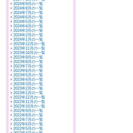
2024年9月の一覧
2024年8月の一覧
2024年7月の一覧
2024年6月の一覧
2024年5月の一覧
2024年4月の一覧
2024年3月の一覧
2024年2月の一覧
2024年1月の一覧
2023年12月の一覧
2023年11月の一覧
2023年10月の一覧
2023年9月の一覧
2023年8月の一覧
2023年7月の一覧
2023年6月の一覧
2023年5月の一覧
2023年4月の一覧
2023年3月の一覧
2023年2月の一覧
2023年1月の一覧
2022年12月の一覧
2022年11月の一覧
2022年10月の一覧
2022年9月の一覧
2022年8月の一覧
2022年7月の一覧
2022年6月の一覧
2022年5月の一覧
2022年4月の一覧