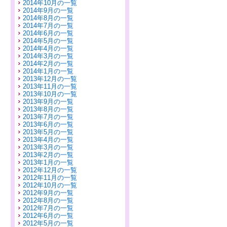
2014年10月の一覧
2014年9月の一覧
2014年8月の一覧
2014年7月の一覧
2014年6月の一覧
2014年5月の一覧
2014年4月の一覧
2014年3月の一覧
2014年2月の一覧
2014年1月の一覧
2013年12月の一覧
2013年11月の一覧
2013年10月の一覧
2013年9月の一覧
2013年8月の一覧
2013年7月の一覧
2013年6月の一覧
2013年5月の一覧
2013年4月の一覧
2013年3月の一覧
2013年2月の一覧
2013年1月の一覧
2012年12月の一覧
2012年11月の一覧
2012年10月の一覧
2012年9月の一覧
2012年8月の一覧
2012年7月の一覧
2012年6月の一覧
2012年5月の一覧