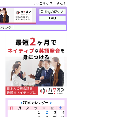
ようこそゲストさん！
Q-Engの使い方
FAQ
ンキング
＜
7月のカレンダー
＞
日
月
火
水
木
金
土
1
2
3
4