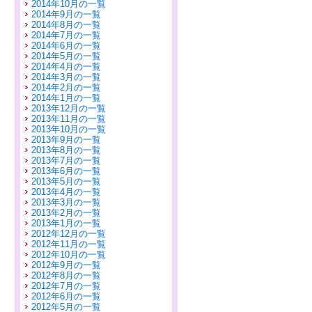
2014年10月の一覧
2014年9月の一覧
2014年8月の一覧
2014年7月の一覧
2014年6月の一覧
2014年5月の一覧
2014年4月の一覧
2014年3月の一覧
2014年2月の一覧
2014年1月の一覧
2013年12月の一覧
2013年11月の一覧
2013年10月の一覧
2013年9月の一覧
2013年8月の一覧
2013年7月の一覧
2013年6月の一覧
2013年5月の一覧
2013年4月の一覧
2013年3月の一覧
2013年2月の一覧
2013年1月の一覧
2012年12月の一覧
2012年11月の一覧
2012年10月の一覧
2012年9月の一覧
2012年8月の一覧
2012年7月の一覧
2012年6月の一覧
2012年5月の一覧