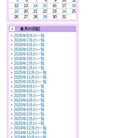
5
6
7
8
9
10
11
12
13
14
15
16
17
18
19
20
21
22
23
24
25
26
27
28
29
30
31
各月の日記
2026年8月の一覧
2026年7月の一覧
2026年6月の一覧
2026年5月の一覧
2026年4月の一覧
2026年3月の一覧
2026年2月の一覧
2026年1月の一覧
2025年12月の一覧
2025年11月の一覧
2025年10月の一覧
2025年9月の一覧
2025年8月の一覧
2025年7月の一覧
2025年6月の一覧
2025年5月の一覧
2025年4月の一覧
2025年3月の一覧
2025年2月の一覧
2025年1月の一覧
2024年12月の一覧
2024年11月の一覧
2024年10月の一覧