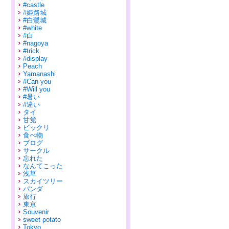
#castle
#姫路城
#白鷺城
#white
#白
#nagoya
#trick
#display
Peach
Yamanashi
#Can you
#Will you
#暑い
#違い
タイ
甘党
ビックリ
食べ物
ブログ
サークル
忘れた
なんてこった
浅草
スカイツリー
パンダ
旅行
東京
Souvenir
sweet potato
Tokyo