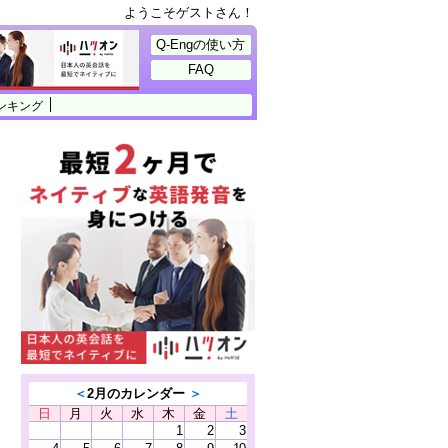
ようこそゲストさん！
Q-Engの使い方
FAQ
ンキング
＜
2月のカレンダー
＞
日
月
火
水
木
金
土
1
2
3