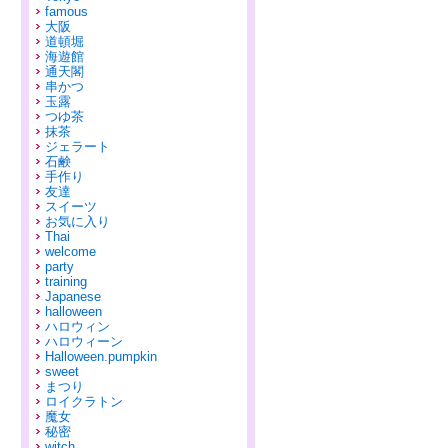
famous
大阪
道頓堀
海遊館
通天閣
串かつ
玉露
つゆ茶
抹茶
ジェラート
石鹸
手作り
友達
スイーツ
お気に入り
Thai
welcome
party
training
Japanese
halloween
ハロウィン
ハロウィーン
Halloween.pumpkin
sweet
まつり
ロイクラトン
魔女
秘密
witch