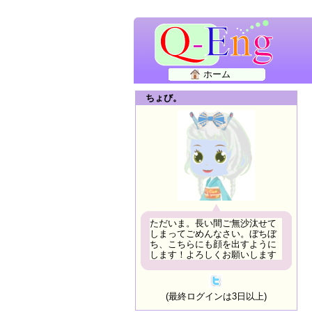
ホーム
ちょび。
ただいま。長い間ご無沙汰せて
しまってごめんなさい。ぼちぼ
ち、こちらにも顔を出すように
します！よろしくお願いします
(最終ログインは3日以上)