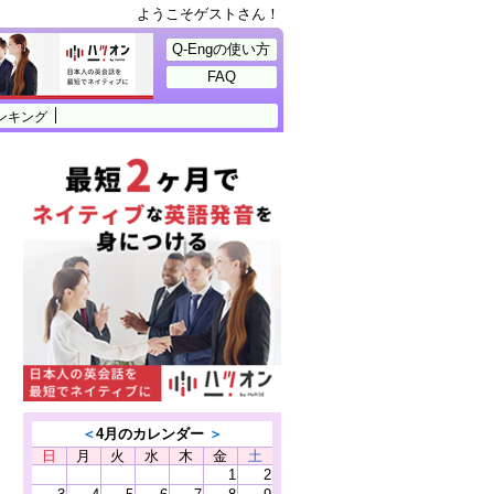
ようこそゲストさん！
Q-Engの使い方
FAQ
ンキング
＜
4月のカレンダー
＞
日
月
火
水
木
金
土
1
2