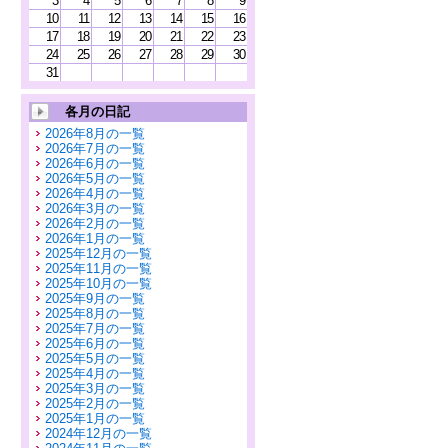
3
4
5
6
7
8
9
10
11
12
13
14
15
16
17
18
19
20
21
22
23
24
25
26
27
28
29
30
31
各月の日記
2026年8月の一覧
2026年7月の一覧
2026年6月の一覧
2026年5月の一覧
2026年4月の一覧
2026年3月の一覧
2026年2月の一覧
2026年1月の一覧
2025年12月の一覧
2025年11月の一覧
2025年10月の一覧
2025年9月の一覧
2025年8月の一覧
2025年7月の一覧
2025年6月の一覧
2025年5月の一覧
2025年4月の一覧
2025年3月の一覧
2025年2月の一覧
2025年1月の一覧
2024年12月の一覧