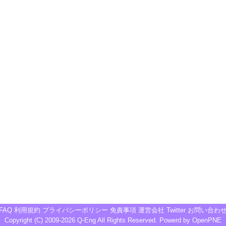
FAQ
利用規約
プライバシーポリシー
免責事項
運営会社
Twitter
お問い合わ
Copyright (C) 2009-2026
Q-Eng
All Rights Reserved. Powerd by
OpenPNE