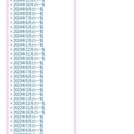
2024年11月の一覧
2024年10月の一覧
2024年9月の一覧
2024年8月の一覧
2024年7月の一覧
2024年6月の一覧
2024年5月の一覧
2024年4月の一覧
2024年3月の一覧
2024年2月の一覧
2024年1月の一覧
2023年12月の一覧
2023年11月の一覧
2023年10月の一覧
2023年9月の一覧
2023年8月の一覧
2023年7月の一覧
2023年6月の一覧
2023年5月の一覧
2023年4月の一覧
2023年3月の一覧
2023年2月の一覧
2023年1月の一覧
2022年12月の一覧
2022年11月の一覧
2022年10月の一覧
2022年9月の一覧
2022年8月の一覧
2022年7月の一覧
2022年6月の一覧