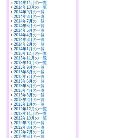
2014年11月の一覧
2014年10月の一覧
2014年9月の一覧
2014年8月の一覧
2014年7月の一覧
2014年6月の一覧
2014年5月の一覧
2014年4月の一覧
2014年3月の一覧
2014年2月の一覧
2014年1月の一覧
2013年12月の一覧
2013年11月の一覧
2013年10月の一覧
2013年9月の一覧
2013年8月の一覧
2013年7月の一覧
2013年6月の一覧
2013年5月の一覧
2013年4月の一覧
2013年3月の一覧
2013年2月の一覧
2013年1月の一覧
2012年12月の一覧
2012年11月の一覧
2012年10月の一覧
2012年9月の一覧
2012年8月の一覧
2012年7月の一覧
2012年6月の一覧