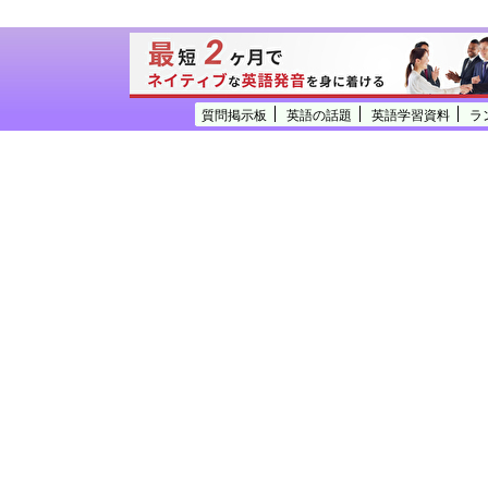
質問掲示板
英語の話題
英語学習資料
ラ