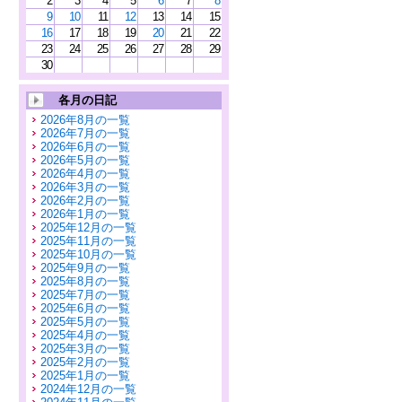
2
3
4
5
6
7
8
9
10
11
12
13
14
15
16
17
18
19
20
21
22
23
24
25
26
27
28
29
30
各月の日記
2026年8月の一覧
2026年7月の一覧
2026年6月の一覧
2026年5月の一覧
2026年4月の一覧
2026年3月の一覧
2026年2月の一覧
2026年1月の一覧
2025年12月の一覧
2025年11月の一覧
2025年10月の一覧
2025年9月の一覧
2025年8月の一覧
2025年7月の一覧
2025年6月の一覧
2025年5月の一覧
2025年4月の一覧
2025年3月の一覧
2025年2月の一覧
2025年1月の一覧
2024年12月の一覧