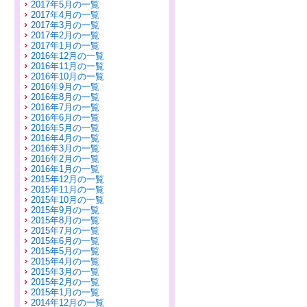
2017年5月の一覧
2017年4月の一覧
2017年3月の一覧
2017年2月の一覧
2017年1月の一覧
2016年12月の一覧
2016年11月の一覧
2016年10月の一覧
2016年9月の一覧
2016年8月の一覧
2016年7月の一覧
2016年6月の一覧
2016年5月の一覧
2016年4月の一覧
2016年3月の一覧
2016年2月の一覧
2016年1月の一覧
2015年12月の一覧
2015年11月の一覧
2015年10月の一覧
2015年9月の一覧
2015年8月の一覧
2015年7月の一覧
2015年6月の一覧
2015年5月の一覧
2015年4月の一覧
2015年3月の一覧
2015年2月の一覧
2015年1月の一覧
2014年12月の一覧